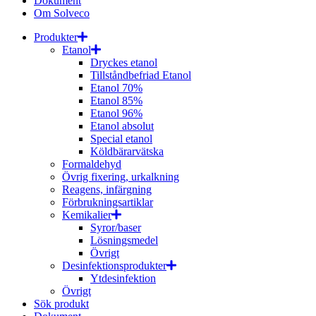
Dokument
Om Solveco
Produkter
Etanol
Dryckes etanol
Tillståndbefriad Etanol
Etanol 70%
Etanol 85%
Etanol 96%
Etanol absolut
Special etanol
Köldbärarvätska
Formaldehyd
Övrig fixering, urkalkning
Reagens, infärgning
Förbrukningsartiklar
Kemikalier
Syror/baser
Lösningsmedel
Övrigt
Desinfektionsprodukter
Ytdesinfektion
Övrigt
Sök produkt